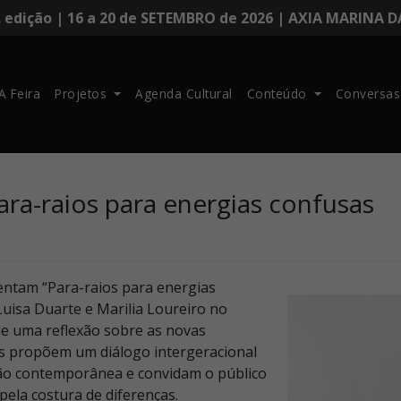
. edição | 16 a 20 de SETEMBRO de 2026 | AXIA MARINA 
A Feira
Projetos
Agenda Cultural
Conteúdo
Conversas
Para-raios para energias confusas
entam “Para-raios para energias
Luisa Duarte e Marilia Loureiro no
de uma reflexão sobre as novas
oras propõem um diálogo intergeracional
ção contemporânea e convidam o público
pela costura de diferenças.