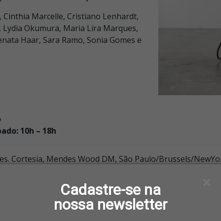
Cinthia Marcelle, Cristiano Lenhardt,
n, Lydia Okumura, Maria Lira Marques,
Renata Haar, Sara Ramo, Sonia Gomes e
o
bado: 10h – 18h
mes. Cortesia, Mendes Wood DM, São Paulo/Brussels/NewYo
Cadastre-se na
nossa newsletter