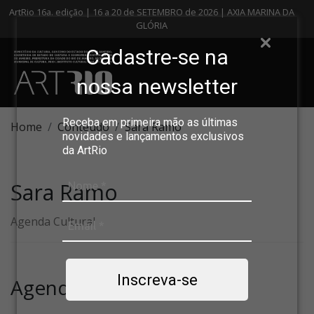
ArtRio 16a. edição | 16 a 20 de SETEMBRO de 2026 | AXIA MARINA DA
GLÓRIA
Cadastre-se na
nossa newsletter
Receba em primeira mão as últimas
Home
Conteúdo
Sara Ramo
novidades e lançamentos exclusivos
da ArtRio
Sara Ramo
Agenda Cultural
Inscreva-se
Agenda Cultural