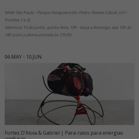
MAM São Paulo - Parque Ibirapuera (Av. Pedro Álvares Cabral, s/nº -
Portões 1 e 3)
Abertura: 15 de junho, quinta-feira, 19h - terça a domingo, das 10h às
18h (com a última entrada às 17h30)
06.MAY - 10.JUN
Fortes D’Aloia & Gabriel | Para-raios para energias
confusas