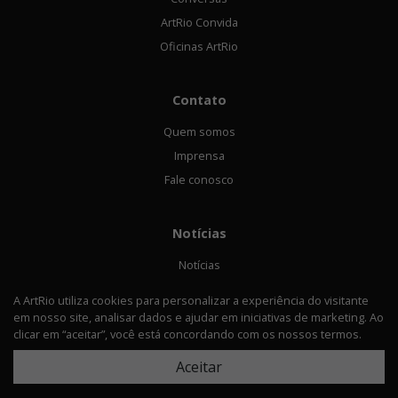
ArtRio Convida
Oficinas ArtRio
Contato
Quem somos
Imprensa
Fale conosco
Notícias
Notícias
Matérias
A ArtRio utiliza cookies para personalizar a experiência do visitante
Entrevistas
em nosso site, analisar dados e ajudar em iniciativas de marketing. Ao
clicar em “aceitar”, você está concordando com os nossos termos.
Aceitar