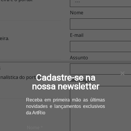
Nome
E-mail
eira.
Assunto
s
Cadastre-se na
alística do portal.
Mensagem
nossa newsletter
Receba
em primeira mão as últimas
novidades e lançamentos
exclusivos
da ArtRio