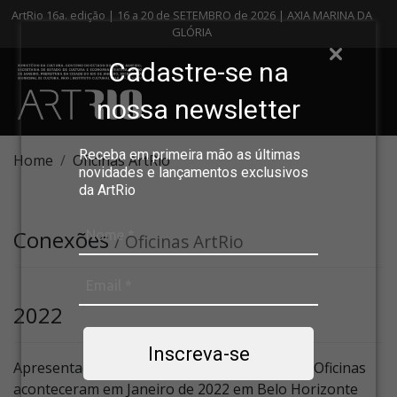
ArtRio 16a. edição | 16 a 20 de SETEMBRO de 2026 | AXIA MARINA DA
GLÓRIA
Cadastre-se na
nossa newsletter
Receba em primeira mão as últimas
Home
Oficinas ArtRio
novidades e lançamentos exclusivos
da ArtRio
Conexões
/ Oficinas ArtRio
2022
Inscreva-se
Apresentadas pelo Instituto Cultural Vale, as Oficinas
aconteceram em Janeiro de 2022 em Belo Horizonte