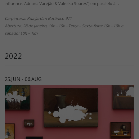
Influence: Adriana Varejão & Valeska Soares”, em paralelo à…
Carpintaria: Rua Jardim Botânico 971
Abertura: 28 de janeiro, 16h - 19h - Terça – Sexta-feira: 10h - 19h e
sábado: 10h – 18h
2022
25.JUN - 06.AUG