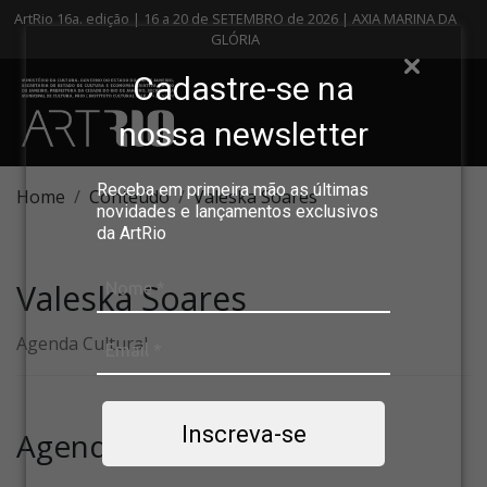
ArtRio 16a. edição | 16 a 20 de SETEMBRO de 2026 | AXIA MARINA DA
GLÓRIA
Cadastre-se na
nossa newsletter
Receba em primeira mão as últimas
Home
Conteúdo
Valeska Soares
novidades e lançamentos exclusivos
da ArtRio
Valeska Soares
Agenda Cultural
Inscreva-se
Agenda Cultural