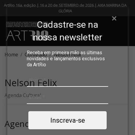
ArtRio 16a. edição | 16 a 20 de SETEMBRO de 2026 | AXIA MARINA DA
GLÓRIA
Cadastre-se na
nossa newsletter
Receba em primeira mão as últimas
Home
Conteúdo
Nelson Felix
novidades e lançamentos exclusivos
da ArtRio
Nelson Felix
Agenda Cultural
Inscreva-se
Agenda Cultural