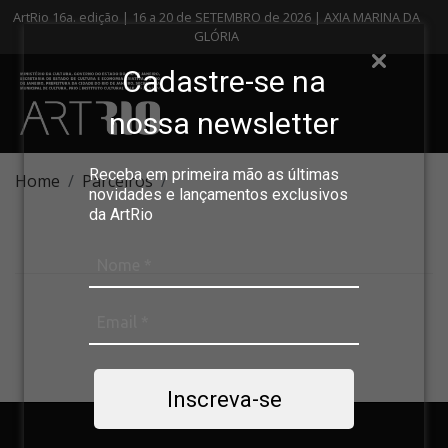
ArtRio 16a. edição | 16 a 20 de SETEMBRO de 2026 | AXIA MARINA DA
GLÓRIA
Cadastre-se na
nossa newsletter
Receba em primeira mão as últimas
Home
Parceiros
novidades e lançamentos exclusivos
da ArtRio
Inscreva-se