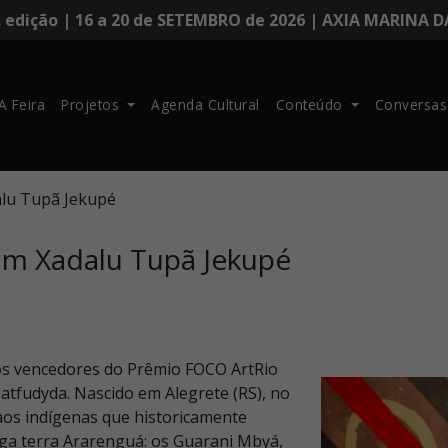
. edição | 16 a 20 de SETEMBRO de 2026 | AXIA MARINA 
A Feira
Projetos
Agenda Cultural
Conteúdo
Conversas
alu Tupã Jekupé
om Xadalu Tupã Jekupé
dos vencedores do Prêmio FOCO ArtRio
 Patfudyda. Nascido em Alegrete (RS), no
os indígenas que historicamente
iga terra Ararenguá: os Guarani Mbyá,