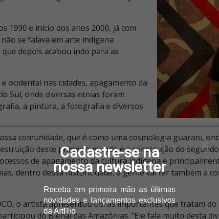
os 1990 e início dos anos 2000, já com
 não se falava em arte indígena
que depois acabou indo para as
a e ocidental nas cidades, apagamento da
do Sul, onde diversas etnias foram
grafia, a pintura, a fotografia e diversos
nossa comunidade, que é como uma cosmologia guarani, onde
destruição deste primeiro mundo e a construção do segundo
Cadastre-se na
processos de apagamento da cultura indígena e principalme
nossa newsletter
mas, dentro dessa historicidade, a gente vai ter também a 
Receba
em primeira mão as últimas
novidades e lançamentos
exclusivos
O, o artista apresentou obras importantes que tratam do ter
da ArtRio
articipou do Bienal das Amazônias. “Ele fala muito desta di