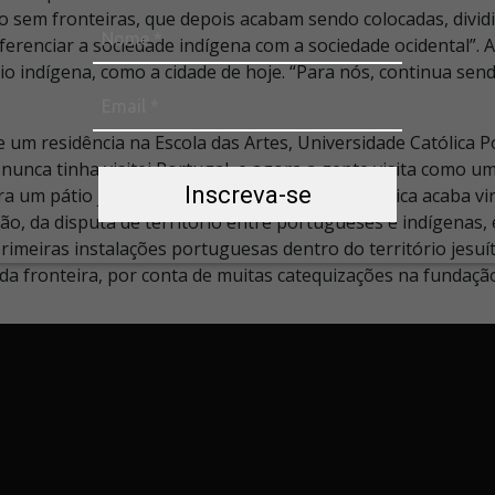
io sem fronteiras, que depois acabam sendo colocadas, divi
renciar a sociedade indígena com a sociedade ocidental”. A
o indígena, como a cidade de hoje. “Para nós, continua send
 um residência na Escola das Artes, Universidade Católica 
u nunca tinha visitei Portugal, e agora a gente visita como u
Inscreva-se
a um pátio jesuíta, e depois da Guerra Guaranítica acaba vi
o, da disputa de território entre portugueses e indígenas, 
 primeiras instalações portuguesas dentro do território je
da fronteira, por conta de muitas catequizações na fundação