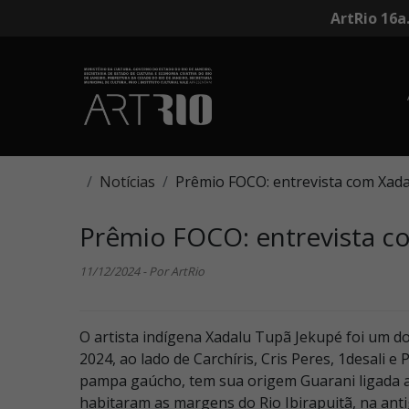
ArtRio 16a
Notícias
Prêmio FOCO: entrevista com Xad
Prêmio FOCO: entrevista c
11/12/2024 - Por ArtRio
O artista indígena Xadalu Tupã Jekupé foi um 
2024, ao lado de Carchíris, Cris Peres, 1desali e
pampa gaúcho, tem sua origem Guarani ligada a
habitaram as margens do Rio Ibirapuitã, na ant