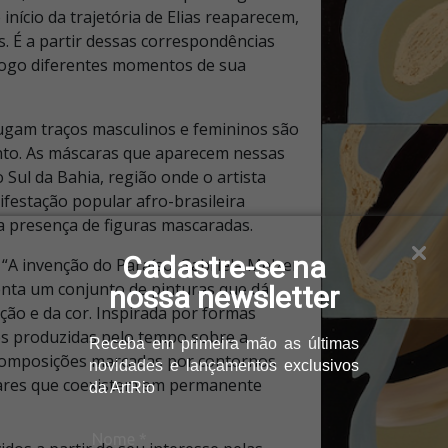
nício da trajetória de Elias reaparecem,
. É a partir dessas correspondências
álogo diferentes momentos de sua
jugam traços masculinos e femininos são
ento. As máscaras que aparecem nessas
 Sul da Bahia, região onde o artista
festação popular afro-brasileira
a presença de figuras mascaradas.
Cadastre-se na
A invenção do Paraíso: Gabriela Melzer
enta um conjunto de pinturas que dá
nossa newsletter
ção e da cor. Inspirada por formas
s produzidas pelo tempo sobre a
Receba
em primeira mão as últimas
e composições marcadas por contornos
novidades e lançamentos
exclusivos
eares que coexistem em permanente
da ArtRio