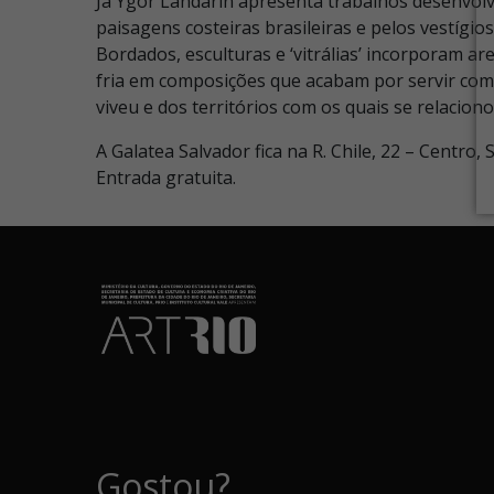
Já Ygor Landarin apresenta trabalhos desenvolvi
paisagens costeiras brasileiras e pelos vestígi
Bordados, esculturas e ‘vitrálias’ incorporam ar
fria em composições que acabam por servir como
viveu e dos territórios com os quais se relaciono
A Galatea Salvador fica na R. Chile, 22 – Centro
Entrada gratuita.
Gostou?