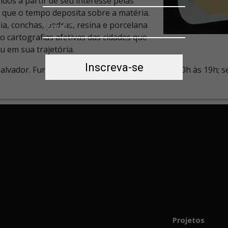
dos a partir de seu interesse pelas
os que o tempo deposita sobre a matéria.
eia, conchas, pedras, resina e porcelana
 cartografias afetivas das cidades que
u em sua trajetória.
Inscreva-se
, Salvador. Funcionamento: de terça a quinta das 10h às 19h; 
Projetos