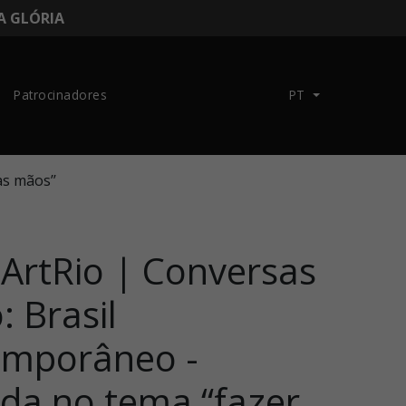
DA GLÓRIA
Patrocinadores
PT
as mãos’’
 ArtRio | Conversas
: Brasil
emporâneo -
da no tema “fazer