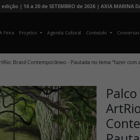
. edição | 16 a 20 de SETEMBRO de 2026 | AXIA MARINA 
A Feira
Projetos
Agenda Cultural
Conteúdo
Conversas
rtRio: Brasil Contemporâneo - Pautada no tema “fazer com 
Palco
ArtRio
Cont
Pauta