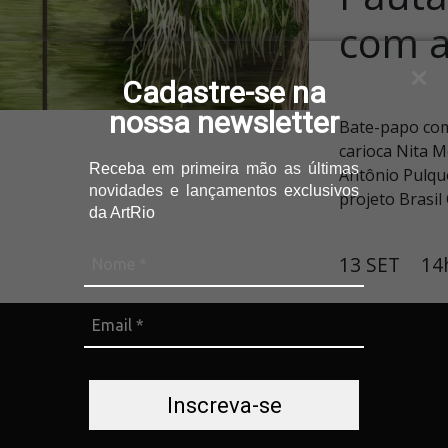
com a
Cadastre-se na
nossa newsletter
Bate-papo com
carioca Nita M
Receba
em primeira mão as últimas
Antônio Pulqu
novidades e lançamentos
exclusivos
projeto Brasi
da ArtRio
13 SET
14
Inscreva-se