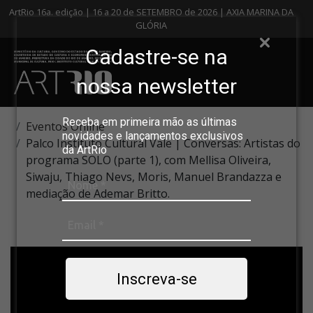
ArtRio 16a. edição | 16 a 20 de SETEMBRO de 2026 | AXIA MARINA DA
GLÓRIA
Cadastre-se na
nossa newsletter
Receba em primeira mão as últimas
Eventos Online
novidades e lançamentos exclusivos
Palco Instituto Cultural Vale | Conversas: Artistas do
da ArtRio
programa SOLO (parte 1), com Mellisa Oliveira,
Siwaju, Thiago Nevs, Moris, Manuel Brandazza e
mediação de Ademar Britto.
Inscreva-se