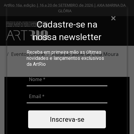
ArtRio 16a. edição | 16 a 20 de SETEMBRO de 2026 | AXIA MARINA DA
GLÓRIA
Cadastre-se na
nossa newsletter
Receba em primeira mão as últimas
Eventos Online
Visita ao ateliê de Lívia Moura
novidades e lançamentos exclusivos
da ArtRio
Inscreva-se