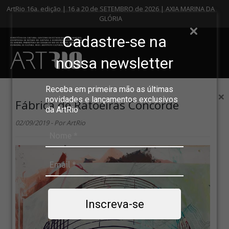
ArtRio 16a. edição | 16 a 20 de SETEMBRO de 2026 | AXIA MARINA DA
GLÓRIA
Cadastre-se na
nossa newsletter
Receba em primeira mão as últimas
×
novidades e lançamentos exclusivos
Fábrica de Ratoeiras Concorde
da ArtRio
02/09/2019 - Por ArtRio
Inscreva-se