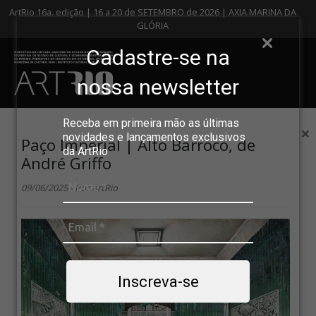
ArtRio 16a. edição | 16 a 20 de SETEMBRO de 2026 | AXIA MARINA DA
GLÓRIA
Cadastre-se na
nossa newsletter
Receba em primeira mão as últimas
×
novidades e lançamentos exclusivos
Paço Imperial | Alto Barroco, de
da ArtRio
André Griffo
09/06/2025 - Por ArtRio
Inscreva-se