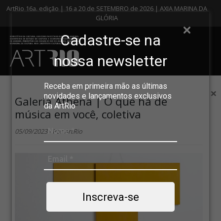
ArtRio 16a. edição | 16 a 20 de SETEMBRO de 2026 | AXIA MARINA DA
GLÓRIA
Cadastre-se na
nossa newsletter
Receba em primeira mão as últimas
×
novidades e lançamentos exclusivos
Galeria Athena | O que há de
da ArtRio
música em você, coletiva
05/09/2023 - Por ArtRio
Inscreva-se