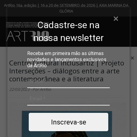
ArtRio 16a. edição | 16 a 20 de SETEMBRO de 2026 | AXIA MARINA DA
GLÓRIA
Cadastre-se na
nossa newsletter
Receba em primeira mão as últimas
×
novidades e lançamentos exclusivos
Centro Cultural Inclusartiz | Projeto
da ArtRio
Interseções – diálogos entre a arte
contemporânea e a literatura
22/03/2023 - Por ArtRio
Inscreva-se