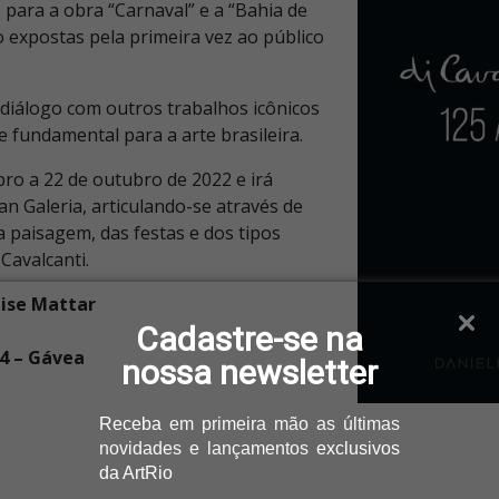
 para a obra “Carnaval” e a “Bahia de
 expostas pela primeira vez ao público
 diálogo com outros trabalhos icônicos
e fundamental para a arte brasileira.
bro a 22 de outubro de 2022 e irá
an Galeria, articulando-se através de
 paisagem, das festas e dos tipos
Cavalcanti.
nise Mattar
Cadastre-se na
14 – Gávea
nossa newsletter
Receba
em primeira mão as últimas
novidades e lançamentos
exclusivos
da ArtRio