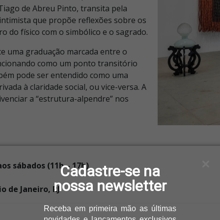
Tiago de Abreu Pinto, transita pela
intimista que propõe reflexões sobre os
o do físico com o simbólico e o sagrado.
ce uma graduação marcada entre o
funcionando como um ponto transitório
ambém pode ser entendido como uma
ada à claridade social, ou vice-versa. A
ivenciar a “estrutura-alpendre” nos
 aos sábados (11h – 17h)
Cadastre-se na
nossa newsletter
o de Janeiro, RJ
Receba
em primeira mão as últimas
novidades e lançamentos
exclusivos