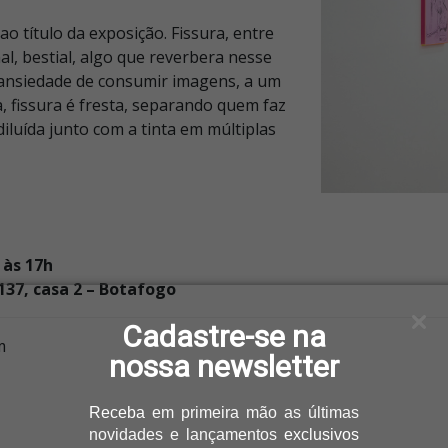
 título da exposição. Fissura, entre
al, bestial, algo que reverbera nesse
 ansiedade de consumir imagens, a um
a, fissura é fresta, separando quem faz
iluída junto com a tinta em múltiplas
 às 17h
137, casa 2 – Botafogo
Cadastre-se na
m
nossa newsletter
Receba
em primeira mão as últimas
novidades e lançamentos
exclusivos