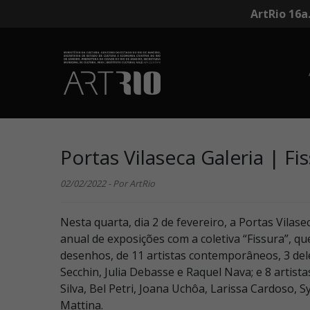
ArtRio 16a
Portas Vilaseca Galeria | Fi
02/02/2022 - Por ArtRio
Nesta quarta, dia 2 de fevereiro, a Portas Vilas
anual de exposições com a coletiva “Fissura”, qu
desenhos, de 11 artistas contemporâneos, 3 del
Secchin, Julia Debasse e Raquel Nava; e 8 artist
Silva, Bel Petri, Joana Uchôa, Larissa Cardoso, 
Mattina.