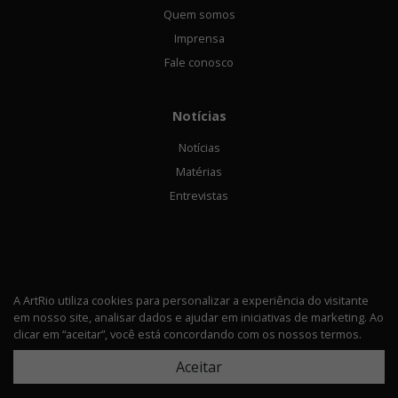
Quem somos
Imprensa
Fale conosco
Notícias
Notícias
Matérias
Entrevistas
A ArtRio utiliza cookies para personalizar a experiência do visitante
em nosso site, analisar dados e ajudar em iniciativas de marketing. Ao
Política de privacidade
clicar em “aceitar”, você está concordando com os nossos termos.
© 2026 ArtRio Todos os direitos rerservados
Aceitar