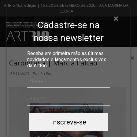
ArtRio 16a. edição | 16 a 20 de SETEMBRO de 2026 | AXIA MARINA DA
GLÓRIA
Cadastre-se na
nossa newsletter
Receba em primeira mão as últimas
×
novidades e lançamentos exclusivos
Carpintaria | Márcia Falcão
da ArtRio
04/11/2021 - Por ArtRio
Inscreva-se