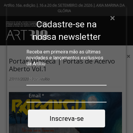
ArtRio 16a. edição | 16 a 20 de SETEMBRO de 2026 | AXIA MARINA DA
GLÓRIA
Cadastre-se na
nossa newsletter
Receba em primeira mão as últimas
×
novidades e lançamentos exclusivos
Portas Vilaseca | Portas de Acervo
da ArtRio
Aberto Vol.1
27/11/2020 - Por ArtRio
Inscreva-se