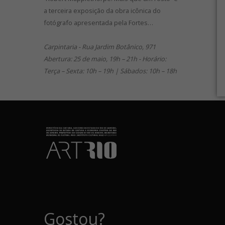
a terceira exposição da obra icônica do
fotógrafo apresentada pela Fortes…
Carpintaria - Rua Jardim Botânico, 971
Abertura: 25 de maio, 19h – 21h - Horário:
Terça – Sexta: 10h – 19h | Sábados: 10h – 18h
Gostou?