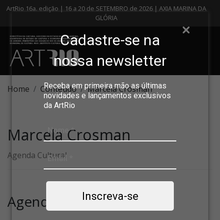
ArtRio 16a. edição | 16 a 20 de SETEMBRO de 2026 | AXIA MARINA DA
GLÓRIA
Cadastre-se na
nossa newsletter
Receba em primeira mão as últimas
Home
Conteúdo
Marcela Crosman
novidades e lançamentos exclusivos
da ArtRio
Marcela Crosman
Agenda Cultural
Inscreva-se
Agenda Cultural