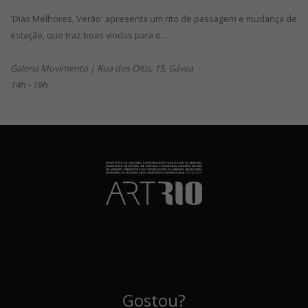
'Dias Melhores, Verão' apresenta um rito de passagem e mudança de
estação, que traz boas vindas para o…
Galeria Movimento | Rua dos Oitis, 15, Gávea
14h - 19h
Gostou?