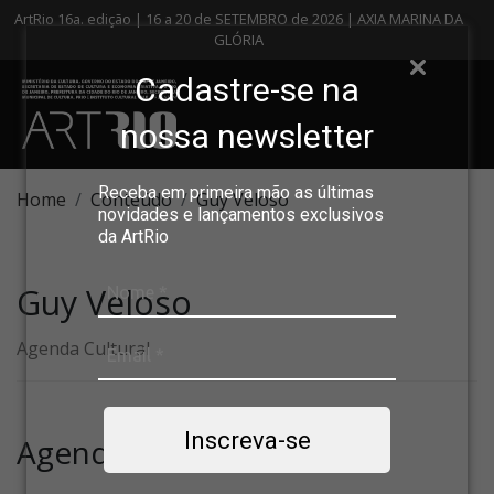
ArtRio 16a. edição | 16 a 20 de SETEMBRO de 2026 | AXIA MARINA DA
GLÓRIA
Cadastre-se na
nossa newsletter
Receba em primeira mão as últimas
Home
Conteúdo
Guy Veloso
novidades e lançamentos exclusivos
da ArtRio
Guy Veloso
Agenda Cultural
Inscreva-se
Agenda Cultural