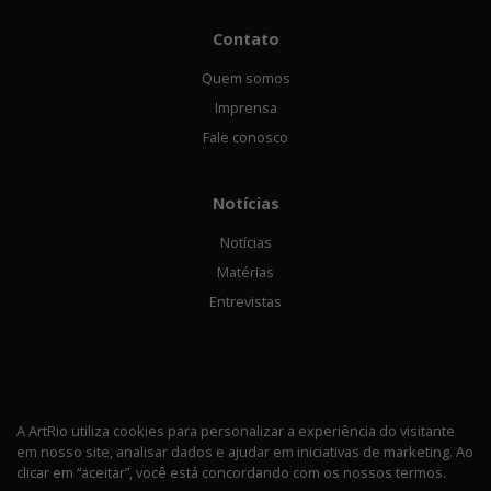
Contato
Quem somos
Imprensa
Fale conosco
Notícias
Notícias
Matérias
Entrevistas
A ArtRio utiliza cookies para personalizar a experiência do visitante
em nosso site, analisar dados e ajudar em iniciativas de marketing. Ao
Política de privacidade
clicar em “aceitar”, você está concordando com os nossos termos.
© 2026 ArtRio Todos os direitos rerservados