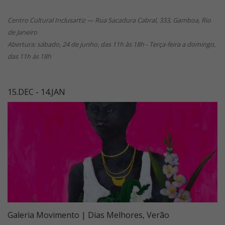
Centro Cultural Inclusartiz — Rua Sacadura Cabral, 333, Gamboa, Rio
de Janeiro
Abertura: sábado, 24 de junho, das 11h às 18h - Terça-feira a domingo,
das 11h às 18h
15.DEC - 14.JAN
Galeria Movimento | Dias Melhores, Verão