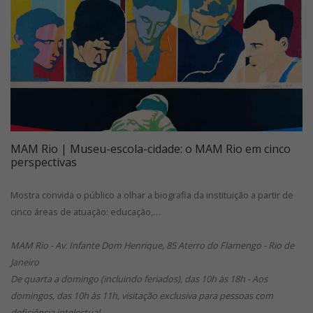
MAM Rio | Museu-escola-cidade: o MAM Rio em cinco
perspectivas
Mostra convida o público a olhar a biografia da instituição a partir de
cinco áreas de atuação: educação,…
MAM Rio - Av. Infante Dom Henrique, 85 Aterro do Flamengo - Rio de
Janeiro
De quarta a domingo (incluindo feriados), das 10h às 18h - Aos
domingos, das 10h às 11h, visitação exclusiva para pessoas com
deficiência intelectual