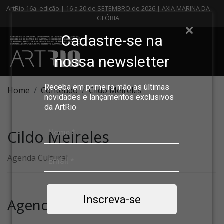
ArtRio 16a. edição | 16 a 20 de SETEMBRO de 2026 | AXIA MARINA DA
GLÓRIA
Cadastre-se na
nossa newsletter
Receba em primeira mão as últimas
Home
Conteúdo
Cildo Meireles
novidades e lançamentos exclusivos
da ArtRio
Cildo Meireles
Agenda Cultural
Inscreva-se
Agenda Cultural