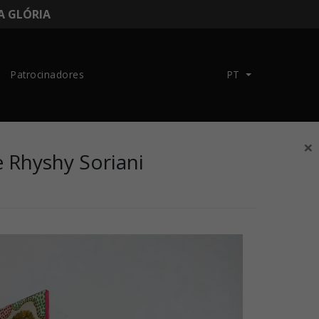
DA GLÓRIA
Patrocinadores
PT
×
e Rhyshy Soriani