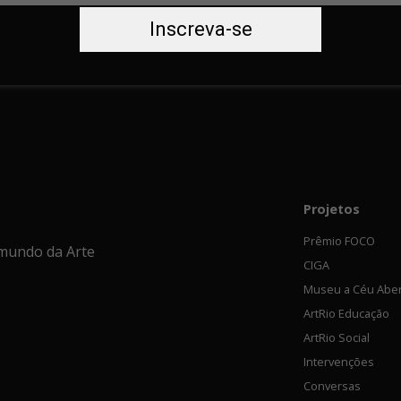
Inscreva-se
Projetos
Prêmio FOCO
mundo da Arte
CIGA
Museu a Céu Abe
ArtRio Educação
ArtRio Social
Intervenções
Conversas