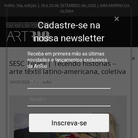
ArtRio 16a. edição | 16 a 20 de SETEMBRO de 2026 | AXIA MARINA DA
GLÓRIA
Cadastre-se na
nossa newsletter
Receba em primeira mão as últimas
×
novidades e lançamentos exclusivos
SESC Tijuca | Tecendo histórias –
da ArtRio
arte têxtil latino-americana, coletiva
16/03/2026 - Por ArtRio
Inscreva-se