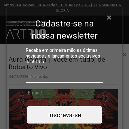
ArtRio 16a. edição | 16 a 20 de SETEMBRO de 2026 | AXIA MARINA DA
GLÓRIA
Cadastre-se na
nossa newsletter
Receba em primeira mão as últimas
×
novidades e lançamentos exclusivos
Aura Galeria | Você em tudo, de
da ArtRio
Roberto Vivo
08/06/2026 - Por ArtRio
Inscreva-se