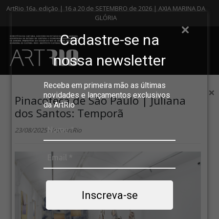
ArtRio 16a. edição | 16 a 20 de SETEMBRO de 2026 | AXIA MARINA DA
GLÓRIA
Cadastre-se na
nossa newsletter
Receba em primeira mão as últimas
×
novidades e lançamentos exclusivos
Pinacoteca de São Paulo | Juliana
da ArtRio
dos Santos: Temporã
23/08/2025 - Por ArtRio
Inscreva-se