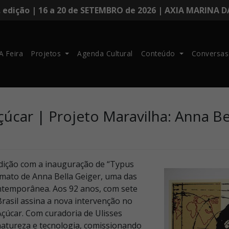
. edição | 16 a 20 de SETEMBRO de 2026 | AXIA MARINA 
A Feira
Projetos
Agenda Cultural
Conteúdo
Conversas
car | Projeto Maravilha: Anna Be
dição com a inauguração de “Typus
rmato de Anna Bella Geiger, uma das
contemporânea. Aos 92 anos, com sete
Brasil assina a nova intervenção no
çúcar. Com curadoria de Ulisses
 natureza e tecnologia, comissionando