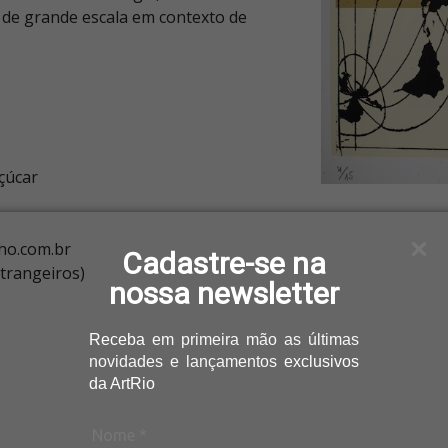
s de grande escala em contexto de
çúcar
ho.com.br
Cadastre-se na
strangeiros)
nossa newsletter
Receba
em primeira mão as últimas
novidades e lançamentos
exclusivos
da ArtRio