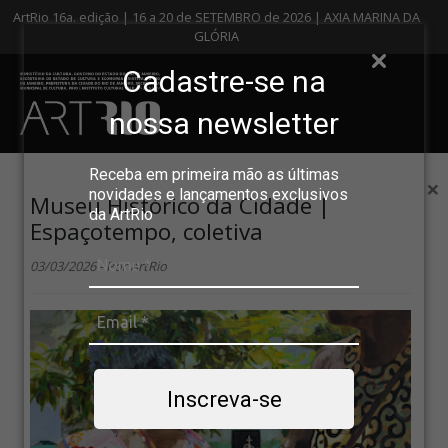
ArtRio 16a. edição | 16 a 20 de SETEMBRO de 2026 | AXIA MARINA DA
GLÓRIA
Cadastre-se na
nossa newsletter
Receba em primeira mão as últimas
×
novidades e lançamentos exclusivos
Museu Histórico da Cidade |
da ArtRio
Espaçotempo, coletiva
03/03/2026 - Por ArtRio
Inscreva-se