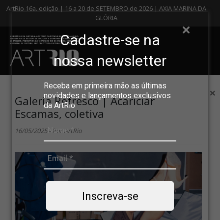
ArtRio 16a. edição | 16 a 20 de SETEMBRO de 2026 | AXIA MARINA DA
GLÓRIA
Cadastre-se na
nossa newsletter
Receba em primeira mão as últimas
×
novidades e lançamentos exclusivos
Galeria Refresco | Acariciar
da ArtRio
Escamas, coletiva
16/05/2025 - Por ArtRio
Inscreva-se