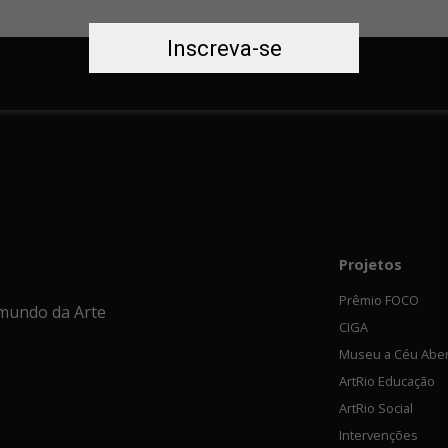
Inscreva-se
Projetos
Prêmio FOCO
mundo da Arte
CIGA
Museu a Céu Abe
ArtRio Educação
ArtRio Social
Intervenções