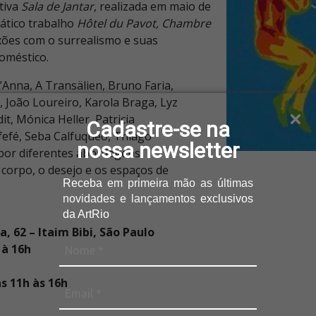
tiva
Sala de Jantar
, realizada em maio de
ático trabalho
Hôtel du Pavot, Chambre
xões com o surrealismo e suas
oméstico.
’Anna, A Transälien, Bruno Faria,
, João Loureiro, Karola Braga, Lyz
, Mónica Heller, Patricia
Cadastre-se na
fefé, Seba Calfuqueo, Thiago
nossa newsletter
por diferentes abordagens
corpo, o desejo e os espaços de
Receba
em primeira mão as últimas
novidades e lançamentos
exclusivos
da ArtRio
, 62 – Itaim Bibi, São Paulo
 à 16h
s 11h às 16h