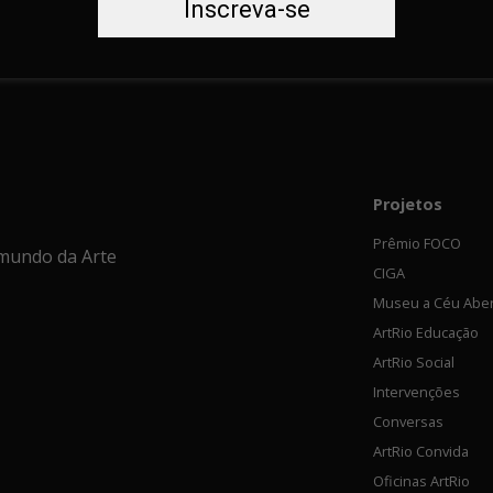
Inscreva-se
Projetos
Prêmio FOCO
mundo da Arte
CIGA
Museu a Céu Abe
ArtRio Educação
ArtRio Social
Intervenções
Conversas
ArtRio Convida
Oficinas ArtRio