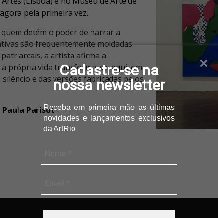
 Artes (Lisboa) e no Museu de Arte de
 agora pela primeira vez.
 quem detém o poder de narrar a
ativas são frequentemente moldadas
patriarcais, a artista afirma a
Cadastre-se na
 a própria vida transforma-se, aqui, em
lêncio e das versões fabricadas pelos
nossa newsletter
Receba
em primeira mão as últimas
 Paula Parisot
novidades e lançamentos
exclusivos
da ArtRio