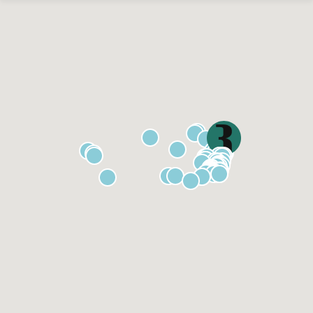
Pequenas histórias sobre os dias e as noites do
mundo, individual de Marco Tulio Resende
Artes visuais
Exposições na Galeria Danielian
Artes visuais
Deixa falar, individual de Rogério Reis
Artes visuais
Abelardo Zaluar, individual
Artes visuais
Quero o brilho cortante desses cacos de vidro,
individual de Nathan Braga
Artes visuais
Entre Penas e Plumas, o Olho de Deus, individual
de Viviane Teixeira
Artes visuais