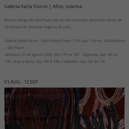
Galeria Karla Osorio | Afins, coletiva
Mostra chega em São Paulo em versão reduzida, reunindo obras de
29 artistas de diversas regiões do país…
Galeria Karla Osorio | Rua França Pinto 1100, loja 1 térreo, Vila Mariana
– São Paulo
Abertura: 01 de agosto 2026, das 11h às 15h - Segunda, das 14h às
19h; terça a sexta, das 10h à 19h; e sábados, das 10h às 17h
01.AUG - 12.SEP