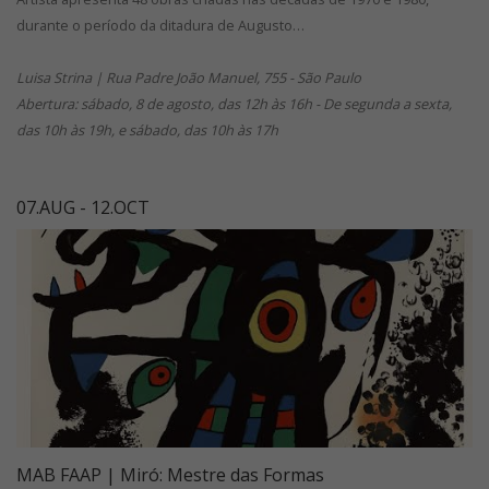
durante o período da ditadura de Augusto…
Luisa Strina | Rua Padre João Manuel, 755 - São Paulo
Abertura: sábado, 8 de agosto, das 12h às 16h - De segunda a sexta,
das 10h às 19h, e sábado, das 10h às 17h
07.AUG - 12.OCT
MAB FAAP | Miró: Mestre das Formas