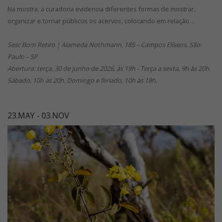
Na mostra, a curadoria evidencia diferentes formas de mostrar,
organizar e tornar públicos os acervos, colocando em relação…
Sesc Bom Retiro | Alameda Nothmann, 185 – Campos Elíseos, São
Paulo – SP
Abertura: terça, 30 de junho de 2026, às 19h - Terça a sexta, 9h às 20h.
Sábado, 10h às 20h. Domingo e feriado, 10h às 18h.
23.MAY - 03.NOV