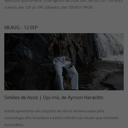
Abertura: quinta-feira, 13 de agosto de 2026, das 18h às 21h. - De terça
a sexta, das 12h às 19h. Sábados, das 15h30 e 19h30.
08.AUG - 12.SEP
Simões de Assis | Ojú-Inú, de Ayrson Heráclito
Artista apresenta um conjunto de obras atravessadas pela
cosmologia afro-brasileira e pelas referências rituais que orientam
sua prática…