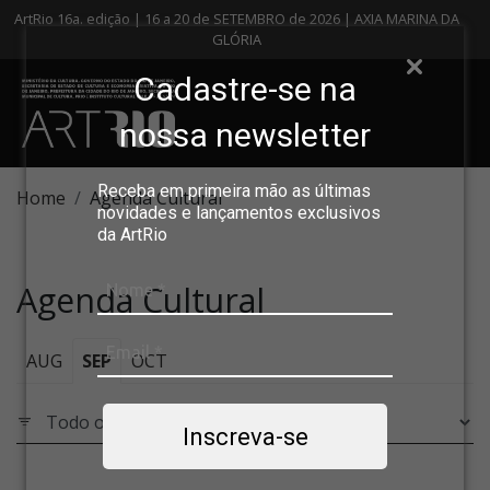
ArtRio 16a. edição | 16 a 20 de SETEMBRO de 2026 | AXIA MARINA DA
GLÓRIA
Cadastre-se na
nossa newsletter
Receba em primeira mão as últimas
Home
Agenda Cultural
novidades e lançamentos exclusivos
da ArtRio
Agenda Cultural
AUG
SEP
OCT
Inscreva-se