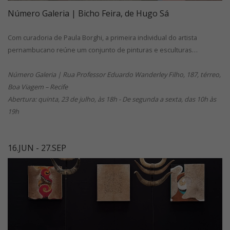
Número Galeria | Bicho Feira, de Hugo Sá
Com curadoria de Paula Borghi, a primeira individual do artista
pernambucano reúne um conjunto de pinturas e esculturas…
Número Galeria | Rua Professor Eduardo Wanderley Filho, 187, térreo,
Boa Viagem – Recife
Abertura: quinta, 23 de julho, às 18h - De segunda a sexta, das 10h às
19h
16.JUN - 27.SEP