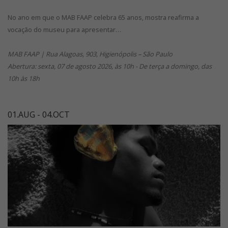
No ano em que o MAB FAAP celebra 65 anos, mostra reafirma a
vocação do museu para apresentar…
MAB FAAP | Rua Alagoas, 903, Higienópolis – São Paulo
Abertura: sexta, 07 de agosto 2026, às 10h - De terça a domingo, das
10h às 18h
01.AUG - 04.OCT