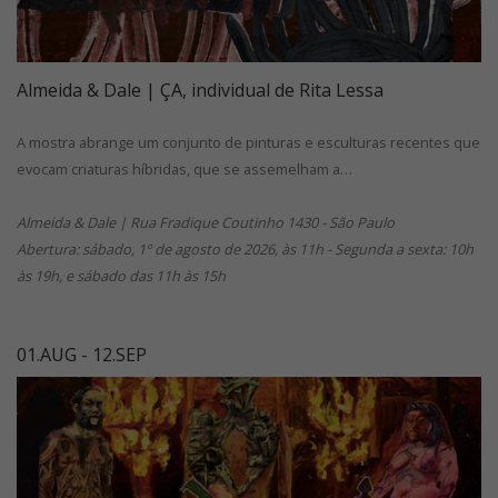
Almeida & Dale | ÇA, individual de Rita Lessa
A mostra abrange um conjunto de pinturas e esculturas recentes que
evocam criaturas híbridas, que se assemelham a…
Almeida & Dale | Rua Fradique Coutinho 1430 - São Paulo
Abertura: sábado, 1º de agosto de 2026, às 11h - Segunda a sexta: 10h
às 19h, e sábado das 11h às 15h
01.AUG - 12.SEP